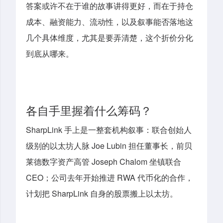
答案或许不在于谁的故事讲得更好，而在于持仓
成本、融资能力、流动性，以及叙事
能否
落地这
几个具体维度
，
尤其是要弄清楚，这个折价分化
到底从哪来。
各自手里握着什么筹码？
SharpLink 手
上
是一整套机构叙事
：
联合创始人
级别的以太坊人脉 Joe Lubin 担任董事长，前贝
莱德数字资产高管 Joseph Chalom 坐镇联合
CEO
；
公司
去年开始
推进 RWA 代币化的合作，
计划把 SharpLink 自身的股票搬上以太坊。