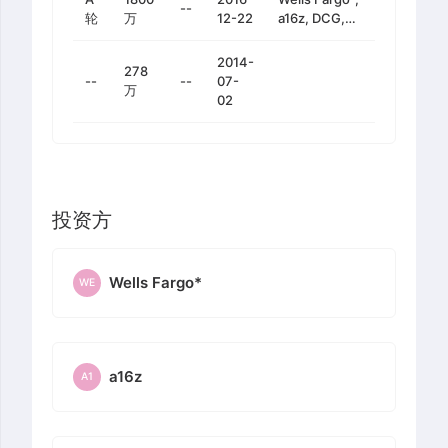
Citi Ventures,
--
轮
万
12-22
a16z, DCG,
Nyca
FinTech
Partners, 汇丰
Collective, 摩
2014-
银行, Wells
278
根大通, 高盛,
--
--
07-
Fargo, F-
万
F-Prime
02
Prime Capital,
Capital,
NEX Group
Thomson
Reuters
投资方
Wells Fargo*
WE
a16z
A1