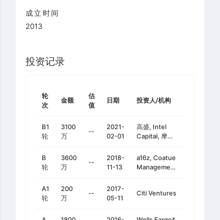
成立时间
2013
投资记录
轮
估
金额
日期
投资人/机构
次
值
B1
3100
2021-
高盛, Intel
--
轮
万
02-01
Capital, 摩根
大通, 瑞银集
团, Citi
B
3600
2018-
a16z, Coatue
--
Ventures,
轮
万
11-13
Management,
Nyca
DCG, Y
Partners, 汇丰
Combinator,
A1
200
2017-
银行, 德意志银
--
Citi Ventures
Franklin
轮
万
05-11
行, Wells
Templeton, 高
Fargo
盛, 摩根大通,
A
1800
2016-
Wells Fargo*,