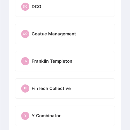
DCG
DC
Coatue Management
CO
Franklin Templeton
FR
FinTech Collective
FI
Y Combinator
Y