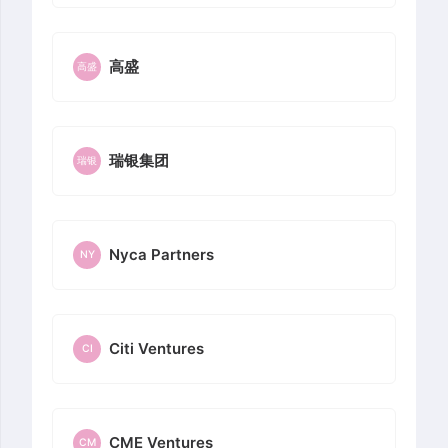
高盛
高盛
瑞银集团
瑞银
Nyca Partners
NY
Citi Ventures
CI
CME Ventures
CM