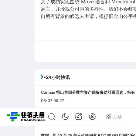
为了成功实现围绕 Move 语言和 Mov
雇主，并珍视公司内的多样性。我们不会歧
自所有背景的候选人申请，根据旧金山公平
7*24小时快讯
Canaan 拟出售部分数字资产储备资助股票回购，持有 1.3
08-07 05:27
Circle 高管，MiCA 使欧盟用户无法接入多数主要稳
首页
快讯
专题
活动
08-07 05:04
数据：以 10 至 15 美元价格积累 BTC 的 OG 巨鲸沉寂 