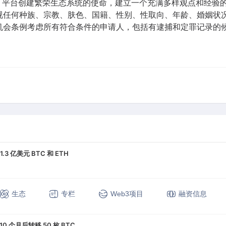
ement 平台创建繁荣生态系统的使命，建立一个充满多样观点和
视任何种族、宗教、肤色、国籍、性别、性取向、年龄、婚姻状
机会条例考虑所有符合条件的申请人，包括有逮捕和定罪记录的
 亿美元 BTC 和 ETH
定币
生态
专栏
Web3项目
融资信息
10 个月后转移 50 枚 BTC