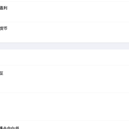
盈利
货币
征
美元爆仓自白书