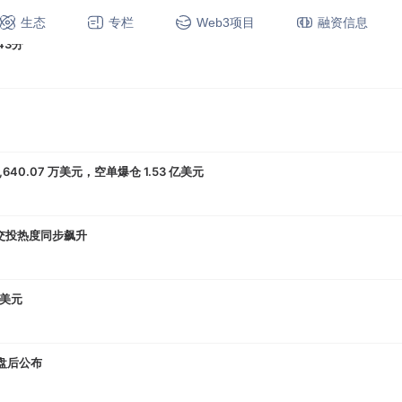
生态
专栏
Web3项目
融资信息
43分
640.07 万美元，空单爆仓 1.53 亿美元
品交投热度同步飙升
万美元
盘后公布