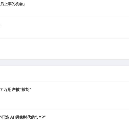
最后上车的机会」
元
7 万用户被“截胡”
打造 AI 偶像时代的“JYP”