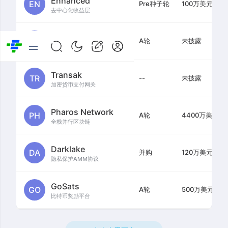
Enhanced
EN
Pre种子轮
100万美元
去中心化收益层
NanoVita
NA
A轮
未披露
加密原生 DeSci 协议
Transak
TR
--
未披露
加密货币支付网关
Pharos Network
PH
A轮
4400万美元
全栈并行区块链
Darklake
DA
并购
120万美元
隐私保护AMM协议
GoSats
GO
A轮
500万美元
比特币奖励平台