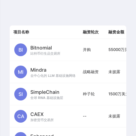
项目名称
融资轮次
融资金额
Bitnomial
BI
并购
55000万美元
比特币衍生品交易所
Mindra
MI
战略融资
未披露
去中心化的 LLM 基础设施网络
SimpleChain
SI
种子轮
1500万美元
全球 RWA 基础设施层
CAEX
CA
--
未披露
加密货币交易所