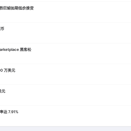
K全胜巨鲸如期低价接货
代币
Marketplace 黑客松
90 万美元
美元
达 7.91%