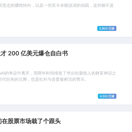
层意志的骤然转向，以及一些至今未能说清的动因，这些都不是
5,900 已读
天才 200 亿美元爆仓自白书
enAI的争议中离开，用两年时间缔造了华尔街最惊人的财富神话之
I时代狂热的注脚，也是杠杆与贪婪最鲜活的警示。
4,552 已读
们在股票市场栽了个跟头