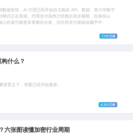
 的真实交易数据发现，AI 代理已经开始自主购买 API、数据、算力等数字
付模式正在形成。代理支付虽然已经跑出初步规模，但身份认
核心价值可能更多掌握在分发、信任和支付基础设施手中。
7,135 已读
在重构什么？
三重背景之下，答案已经开始显形。
8,325 已读
底部？六张图读懂加密行业周期