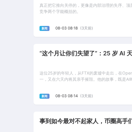
真正把它推向关停的，更像是内部治理的失序、顶
竞争两个字能概括的。
08-03 08:18
(3天前)
新闻
“这个月让你们失望了”：25 岁 AI 
这位25岁的年轻人，从FTX的废墟中走出，在Op
一，又在六天内将其亲手摧毁。他的故事，既是A
08-03 08:14
(3天前)
新闻
事到如今最对不起家人，币圈高手