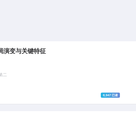
格局演变与关键特征
球第二
6,947 已读