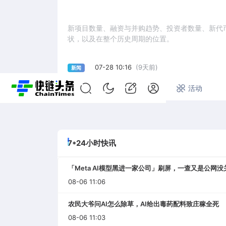
新项目数量、融资与并购趋势、投资者数量、新代币数
状，以及在整个历史周期的位置。
07-28 10:16
(9天前)
新闻
首页
快讯
专题
活动
7*24小时快讯
「Meta AI模型黑进一家公司」刷屏，一查又是公网没
08-06 11:06
农民大爷问AI怎么除草，AI给出毒药配料致庄稼全死
08-06 11:03