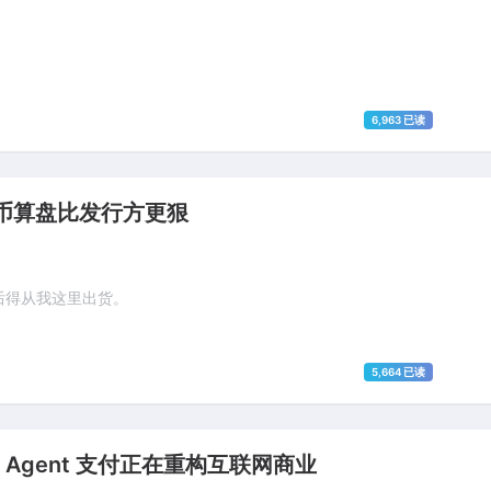
6,963 已读
定币算盘比发行方更狠
最后得从我这里出货。
5,664 已读
后，Agent 支付正在重构互联网商业