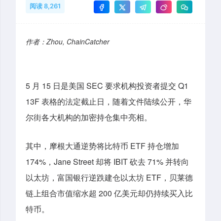
阅读 8,261
作者：Zhou, ChainCatcher
5 月 15 日是美国 SEC 要求机构投资者提交 Q1
13F 表格的法定截止日
，
随着文件陆续公开，华
尔街各大机构的加密持仓集中亮相
。
其中
，
摩根大通逆势将比特币 ETF 持仓增加
174%，Jane Street 却将 IBIT 砍去 71% 并转向
以太坊，富国银行逆跌建仓以太坊 ETF，贝莱德
链上组合市值缩水超 200 亿美元却仍持续买入比
特币。