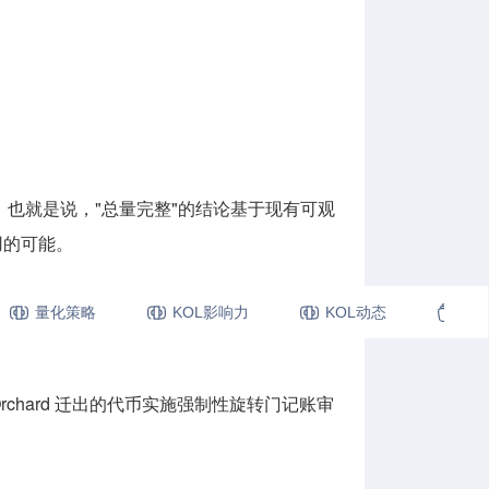
。也就是说，"总量完整"的结论基于现有可观
用的可能。
项主动审计的结果而非被动曝光；发现后修复窗口
量化策略
KOL影响力
KOL动态
视
rchard 迁出的代币实施强制性旋转门记账审