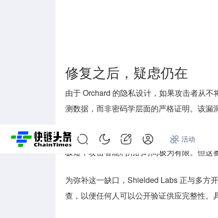
修复之后，疑虑仍在
由于 Orchard 的隐私设计，如果攻击
测数据，而非密码学层面的严格证明。该漏洞自
Shielded Labs 认为被利用的可
首页
快讯
专题
活动
极短，攻击者能利用的时间极为有限。但这
为弥补这一缺口，Shielded Labs 正
查，以便任何人可以公开验证供应完整性。