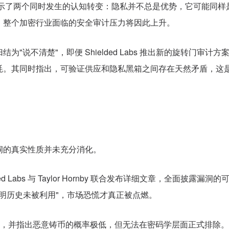
次事件揭示了两个同时发生的认知转变：隐私并不总是优势，它可能同
，整个加密行业面临的安全审计压力将因此上升。
归结为"说不清楚"
，
即便 Shielded Labs 推出新的旋转
耗。
其
同时指出，可验证供应和隐私黑箱之间存在天然矛盾，这是 
洞的真实性质并未充分消化。
hielded Labs 与 Taylor Hornby 联合发布详细文章，全面
码学证明历史未被利用"，市场恐慌才真正被点燃。
 ZEC 持仓，并指出恶意铸币的概率极低，但无法在密码学层面正式排