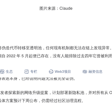
图片来源：Claude
者从不将伪造代币转移至透明池，任何现有机制都无法在链上发现异常
 2022 年 5 月起便已存在，没有人能排除过去四年它曾被利
能性较低，理由有三：漏洞四年未被公开发现说明门槛极高；此次是专
生态
专栏
Web3项目
融资信息
番表述本身，已经说明问题无法被完全证伪。
与多方开发者探索新的网络升级提案，计划部署新隐私池，并对所有从 O
具体方案预计下周公布，仍需经过社区治理流程。