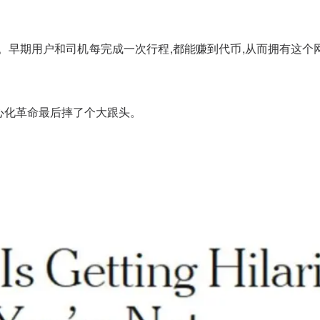
r"。早期用户和司机每完成一次行程,都能赚到代币,从而拥有
心化革命最后摔了个大跟头。