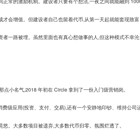
正常的激励机制。建设者只要有个想法,一夜之间就能融到 100
成才会增值。但建设者自己也留着代币,从第一天起就能套现致
资者一路被埋。虽然里面也有真心想做事的人,但这种模式不幸
点小名气,2018 年初在 Circle 拿到了一份入门级营销岗。
钱的消费级应用(投资、支付、交易),还有一个安静地印钞、维持公
晃悠。大多数项目被遗弃,大多数代币归零。氛围烂透了。