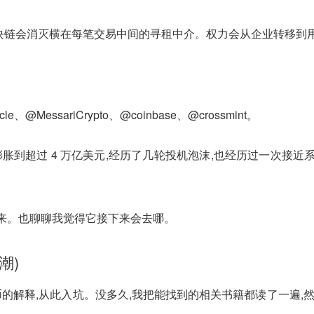
块链会消灭横在每笔交易中间的寻租中介。权力会从企业转移到
essariCrypto、@coinbase、@crossmint。
膨胀到超过 4 万亿美元,经历了几轮投机泡沫,也经历过一次接
来。也聊聊我觉得它接下来会去哪。
潮)
特币的解释,从此入坑。没多久,我把能找到的相关书籍都读了一遍,