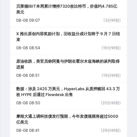
贝莱德IBIT本周累计增持7320枚比特币，价值约4.785亿
美元
08-08 09:07
(3分钟前)
X 推出原创内容奖励计划，旧收益分成计划将于 9 月 7 日结
束
08-08 08:54
(16分钟前)
原油收跌，美官员称阿曼与伊朗在霍尔木兹海峡的谈判取得
进展
08-08 08:51
(19分钟前)
数据：涉及 2425 万美元，HyperLabs 从质押赎回 43.3 万
枚 HYPE 后通过 Flowdesk 出售
08-08 08:50
(20分钟前)
摩根大通上调科技债发行预期，今年发债规模将超过5000
亿美元
08-08 08:41
(29分钟前)